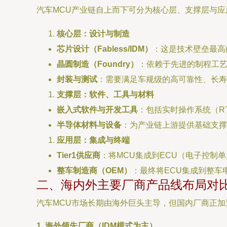
汽车MCU产业链自上而下可分为核心层、支撑层与应
核心层：设计与制造
芯片设计（Fabless/IDM）
：这是技术壁垒最高
晶圆制造（Foundry）
：依赖于先进的制程工艺，
封装与测试
：需要满足车规级的高可靠性、长寿命
支撑层：软件、工具与材料
嵌入式软件与开发工具
：包括实时操作系统（R
半导体材料与设备
：为产业链上游提供基础支撑
应用层：集成与终端
Tier1供应商
：将MCU集成到ECU（电子控制
整车制造商（OEM）
：最终将ECU集成到整
二、海内外主要厂商产品线布局对
汽车MCU市场长期由海外巨头主导，但国内厂商正
1. 海外领先厂商（IDM模式为主）