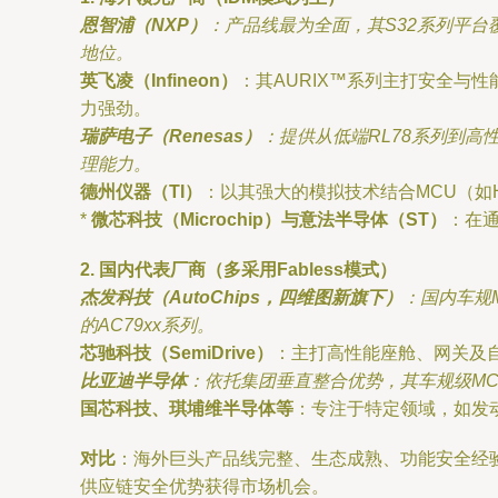
恩智浦（NXP）
：产品线最为全面，其S32系列平
地位。
英飞凌（Infineon）
：其AURIX™系列主打安全与
力强劲。
瑞萨电子（Renesas）
：提供从低端RL78系列到高
理能力。
德州仪器（TI）
：以其强大的模拟技术结合MCU（如H
*
微芯科技（Microchip）与意法半导体（ST）
：在
2. 国内代表厂商（多采用Fabless模式）
杰发科技（AutoChips，四维图新旗下）
：国内车规M
的AC79xx系列。
芯驰科技（SemiDrive）
：主打高性能座舱、网关及自动
比亚迪半导体
：依托集团垂直整合优势，其车规级M
国芯科技、琪埔维半导体等
：专注于特定领域，如发
对比
：海外巨头产品线完整、生态成熟、功能安全经
供应链安全优势获得市场机会。