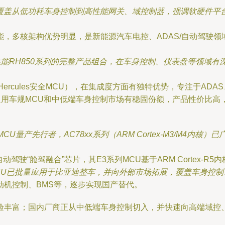
台覆盖从低功耗车身控制到高性能网关、域控制器，强调软硬件平
性能，多核架构优势明显，是新能源汽车电控、ADAS/自动驾驶
性能RH850系列的完整产品组合，在车身控制、仪表盘等领域有深
ercules安全MCU），在集成度方面有独特优势，专注于ADA
通用车规MCU和中低端车身控制市场有稳固份额，产品性价比高
CU量产先行者，AC78xx系列（ARM Cortex-M3/M4内
驾驶“舱驾融合”芯片，其E3系列MCU基于ARM Cortex-
CU已批量应用于比亚迪整车，并向外部市场拓展，覆盖车身控制
动机控制、BMS等，逐步实现国产替代。
验丰富；国内厂商正从中低端车身控制切入，并快速向高端域控