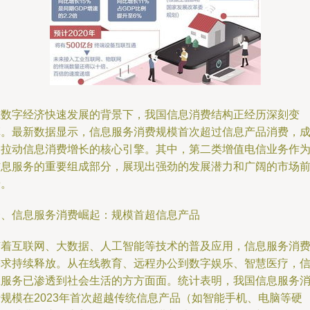
在数字经济快速发展的背景下，我国信息消费结构正经历深刻变
革。最新数据显示，信息服务消费规模首次超过信息产品消费，
为拉动信息消费增长的核心引擎。其中，第二类增值电信业务作
信息服务的重要组成部分，展现出强劲的发展潜力和广阔的市场
景。
一、信息服务消费崛起：规模首超信息产品
随着互联网、大数据、人工智能等技术的普及应用，信息服务消
需求持续释放。从在线教育、远程办公到数字娱乐、智慧医疗，
息服务已渗透到社会生活的方方面面。统计表明，我国信息服务
费规模在2023年首次超越传统信息产品（如智能手机、电脑等硬