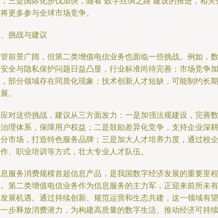
态；三是国际化步伐加快，随着“数字丝绸之路”建设的推进，相关
业将更多参与全球市场竞争。
四、挑战与建议
尽管前景广阔，但第二类增值电信业务也面临一些挑战。例如，
据安全与隐私保护问题日益凸显，行业标准尚待完善；市场竞争
剧，部分领域存在同质化现象；技术创新人才短缺，可能制约长
发展。
为应对这些挑战，建议从三方面发力：一是加强法规建设，完善
据治理体系，保障用户权益；二是鼓励差异化竞争，支持企业深
细分市场，打造特色服务品牌；三是加大人才培养力度，通过校
合作、职业培训等方式，壮大专业人才队伍。
信息服务消费规模首超信息产品，是我国数字经济发展的重要里
碑。第二类增值电信业务作为信息服务的主力军，正迎来前所未
的发展机遇。通过持续创新、规范运营和生态共建，这一领域有
进一步释放消费潜力，为构建高质量的数字生活、推动经济可持