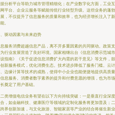
数据分析平台等助力城市管理精细化；在产业数字化方面，工业
联网平台、企业云服务等赋能传统行业转型升级。这些业务的蓬
发展，不仅提升了信息服务的质量和效率，也为经济增长注入了
动能。
三、驱动因素与未来趋势
信息服务消费超越信息产品，离不开多重因素的共同驱动。政策
持为行业发展营造了良好环境。国家相继出台《信息消费示范城
建设指南》《关于促进信息消费扩大内需的若干意见》等文件，
励创新服务模式，优化消费生态。技术进步降低了服务门槛。云
算、边缘计算等技术的成熟，使得中小企业也能便捷地提供高质
的信息服务。消费者数字素养的提升和付费意愿的增强，也为市
增长奠定了用户基础。
第二类增值电信业务有望在以下方向持续突破：一是垂直行业深
融合，如金融科技、健康医疗等领域的定制化服务将更加普及；
是跨界创新加速，与文化旅游、智能家居等产业的结合将催生新