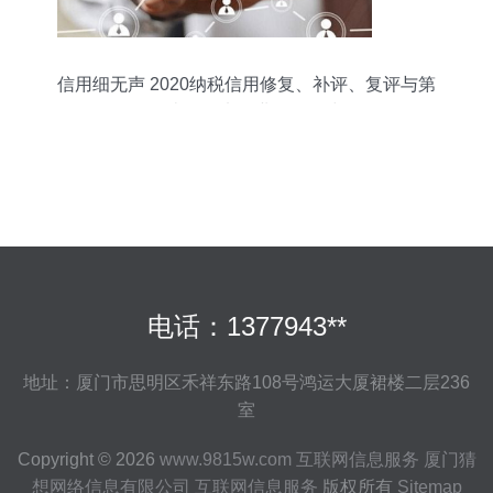
信用细无声 2020纳税信用修复、补评、复评与第
二类增值电信业务知多少
电话：1377943**
地址：厦门市思明区禾祥东路108号鸿运大厦裙楼二层236
室
Copyright © 2026
www.9815w.com
互联网信息服务
厦门猜
想网络信息有限公司
互联网信息服务
版权所有
Sitemap